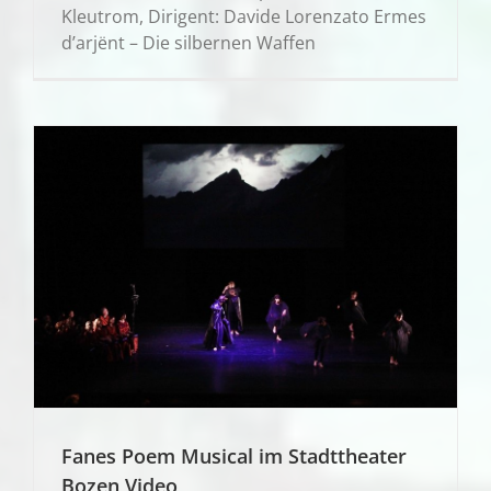
Kleutrom, Dirigent: Davide Lorenzato Ermes
d’arjënt – Die silbernen Waffen
Fanes Poem Musical im Stadttheater
Bozen Video