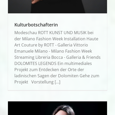
Kulturbotschafterin
Modeschau ROTT KUNST UND MUSIK bei
der Milano Fashion Week Installation Haute
Art Couture by ROTT - Galleria Vittorio
Emanuele Milano - Milano Fashion Week
Streaming Libreria Bocca - Galleria & Friends
DOLOMITES LEGENDS Ein multimediales
Projekt zum Entdecken der Orte der
ladinischen Sagen der Dolomiten Gehe zum
Projekt Vorstellung [...]