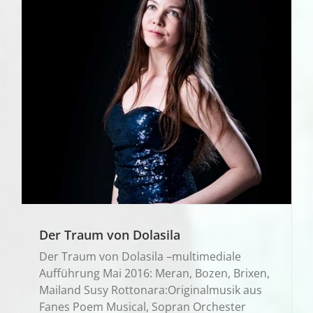
Der Traum von Dolasila
Der Traum von Dolasila –multimediale
Aufführung Mai 2016: Meran, Bozen, Brixen,
Mailand Susy Rottonara:Originalmusik aus
Fanes Poem Musical, Sopran Orchester