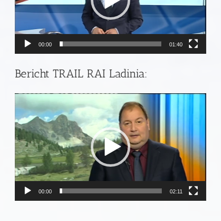
00:00
01:40
Bericht TRAIL RAI Ladinia:
Video
Player
00:00
02:11