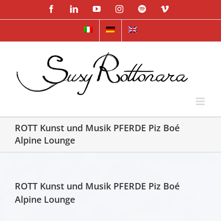
Skip
Facebook
LinkedIn
YouTube
Instagram
Spotify
Vimeo
to
content
ROTT Kunst und Musik PFERDE Piz Boé
Alpine Lounge
ROTT Kunst und Musik PFERDE Piz Boé
Alpine Lounge