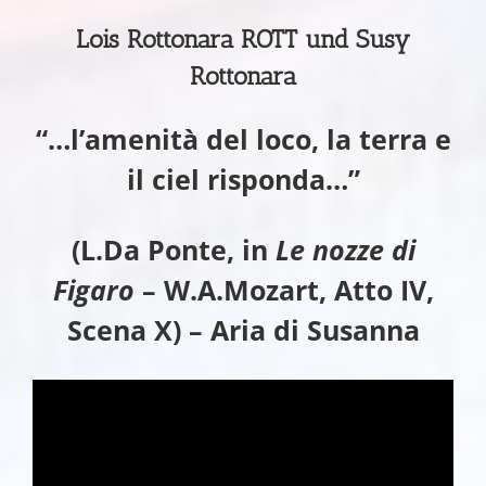
Lois Rottonara ROTT und Susy
Rottonara
“…l’amenità del loco, la terra e
il ciel risponda…”
(L.Da Ponte, in
Le nozze di
Figaro
– W.A.Mozart, Atto IV,
Scena X) – Aria di Susanna