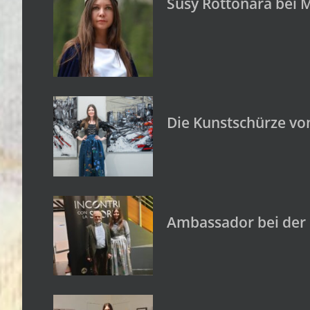
Susy Rottonara bei M
Die Kunstschürze vo
Ambassador bei der K