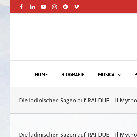
Skip
Facebook
LinkedIn
YouTube
Instagram
Spotify
Vimeo
to
content
HOME
BIOGRAFIE
MUSICA
P
Die ladinischen Sagen auf RAI DUE – Il Myth
Die ladinischen Sagen auf RAI DUE – Il Myth