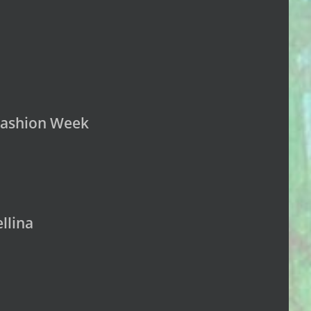
 Fashion Week
llina