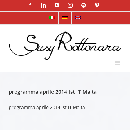
Skip
Facebook
LinkedIn
YouTube
Instagram
Spotify
Vimeo
to
content
programma aprile 2014 Ist IT Malta
programma aprile 2014 Ist IT Malta