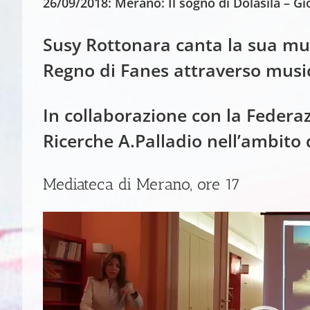
26/09/2018: Merano: Il sogno di Dolasila – Gi
Susy Rottonara canta la sua mu
Regno di Fanes
attraverso music
In collaborazione con la Feder
Ricerche A.Palladio nell’ambit
Mediateca di Merano, ore 1
Video
Player