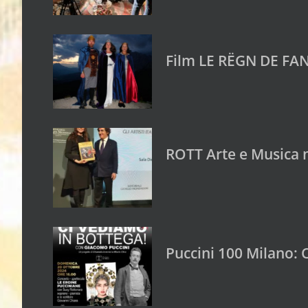
Film LE RËGN DE FAN
ROTT Arte e Musica 
Puccini 100 Milano: 