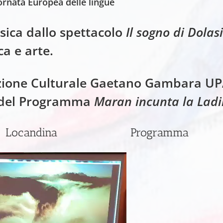
ornata Europea delle lingue
sica dallo spettacolo
Il sogno di Dolas
a e arte.
azione Culturale Gaetano Gambara UPA
o del Programma
Maran incunta la Ladi
7
Locandina
Programma