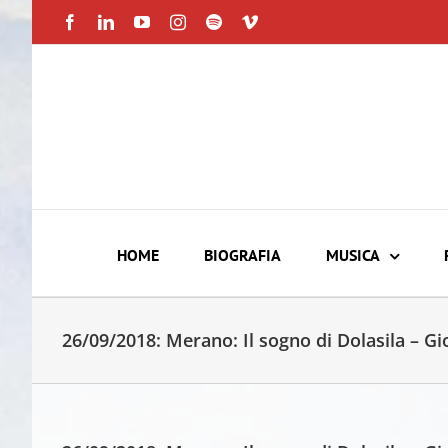
Skip
Facebook
LinkedIn
YouTube
Instagram
Spotify
Vimeo
to
content
HOME
BIOGRAFIA
MUSICA
26/09/2018: Merano: Il sogno di Dolasila – Gi