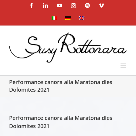
Skip
Facebook
LinkedIn
YouTube
Instagram
Spotify
Vimeo
to
content
Performance canora alla Maratona dles
Dolomites 2021
Performance canora alla Maratona dles
Dolomites 2021