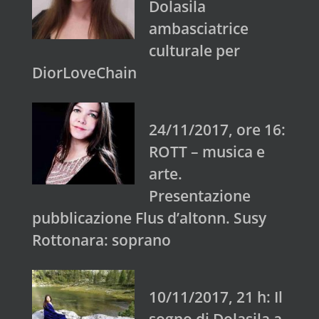
Dolasila
ambasciatrice
culturale per
DiorLoveChain
24/11/2017, ore 16:
ROTT – musica e
arte.
Presentazione
pubblicazione Flus d’altonn. Susy
Rottonara: soprano
10/11/2017, 21 h: Il
sogno di Dolasila a