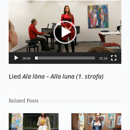
Video
Player
00:00
01:16
Lied
Ala löna – Alla luna (1. strofa)
Related Posts