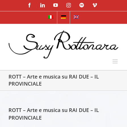
Skip
Facebook
LinkedIn
YouTube
Instagram
Spotify
Vimeo
to
content
ROTT – Arte e musica su RAI DUE – IL
PROVINCIALE
ROTT – Arte e musica su RAI DUE – IL
PROVINCIALE