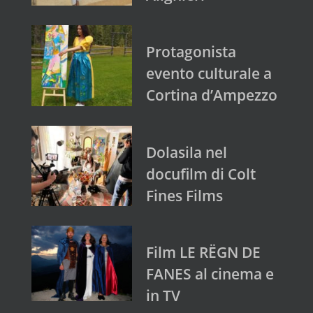
Protagonista
evento culturale a
Cortina d’Ampezzo
Dolasila nel
docufilm di Colt
Fines Films
Film LE RËGN DE
FANES al cinema e
in TV