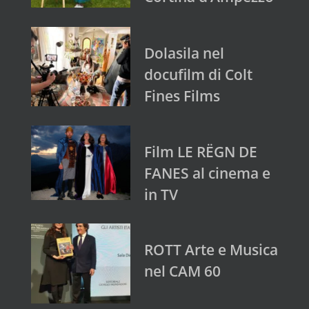
Dolasila nel
docufilm di Colt
Fines Films
Film LE RËGN DE
FANES al cinema e
in TV
ROTT Arte e Musica
nel CAM 60