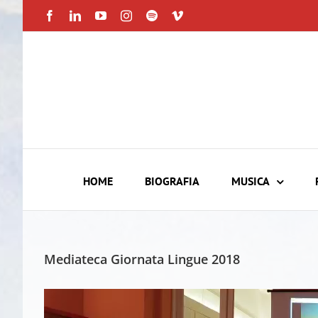
Skip
Facebook
LinkedIn
YouTube
Instagram
Spotify
Vimeo
to
content
HOME
BIOGRAFIA
MUSICA
Mediateca Giornata Lingue 2018
Video
Player