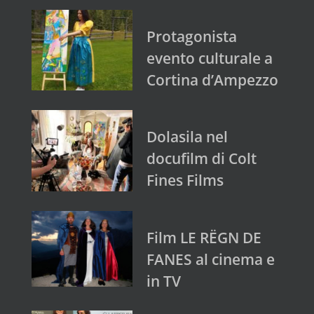
Protagonista
evento culturale a
Cortina d’Ampezzo
Dolasila nel
docufilm di Colt
Fines Films
Film LE RËGN DE
FANES al cinema e
in TV