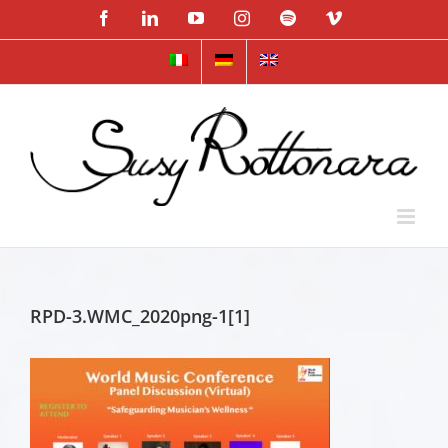
Skip
Facebook
LinkedIn
YouTube
Instagram
Spotify
Vimeo
to
content
RPD-3.WMC_2020png-1[1]