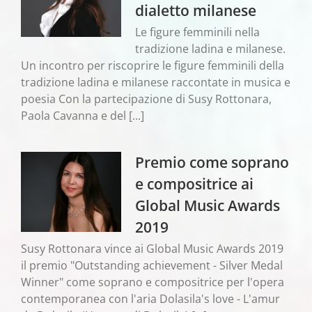
dialetto milanese
Le figure femminili nella
tradizione ladina e milanese.
Un incontro per riscoprire le figure femminili della
tradizione ladina e milanese raccontate in musica e
poesia Con la partecipazione di Susy Rottonara,
Paola Cavanna e del [...]
Premio come soprano
e compositrice ai
Global Music Awards
2019
Susy Rottonara vince ai Global Music Awards 2019
il premio "Outstanding achievement - Silver Medal
Winner" come soprano e compositrice per l'opera
contemporanea con l'aria Dolasila's love - L'amur