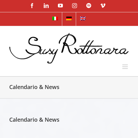
Skip
Facebook
LinkedIn
YouTube
Instagram
Spotify
Vimeo
to
content
Calendario & News
Calendario & News