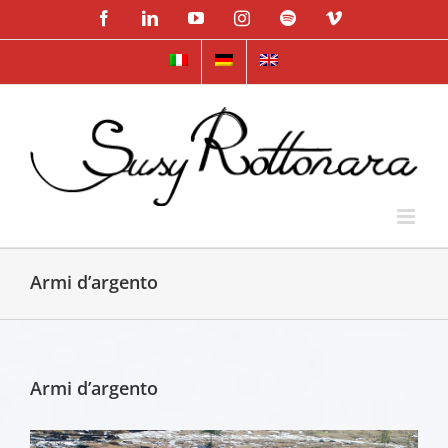
Skip
Facebook
LinkedIn
YouTube
Instagram
Spotify
Vimeo
to
content
Armi d’argento
Armi d’argento