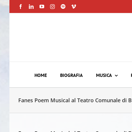
Skip
Facebook
LinkedIn
YouTube
Instagram
Spotify
Vimeo
to
content
HOME
BIOGRAFIA
MUSICA
Fanes Poem Musical al Teatro Comunale di 