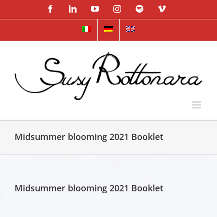
Skip
Facebook
LinkedIn
YouTube
Instagram
Spotify
Vimeo
to
content
Midsummer blooming 2021 Booklet
Midsummer blooming 2021 Booklet