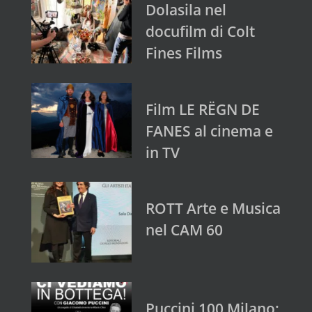
Dolasila nel
docufilm di Colt
Fines Films
Film LE RËGN DE
FANES al cinema e
in TV
ROTT Arte e Musica
nel CAM 60
Puccini 100 Milano: