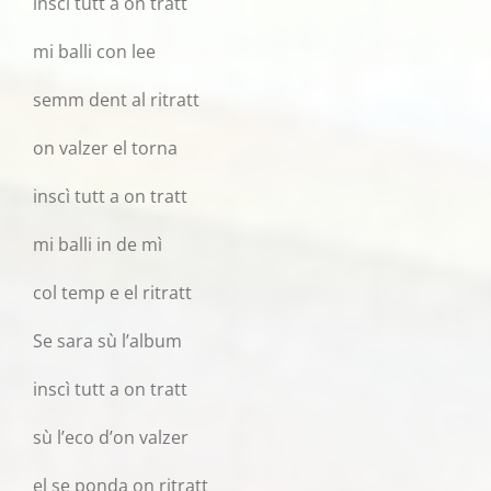
inscì tutt a on tratt
mi balli con lee
semm dent al ritratt
on valzer el torna
inscì tutt a on tratt
mi balli in de mì
col temp e el ritratt
Se sara sù l’album
inscì tutt a on tratt
sù l’eco d’on valzer
el se ponda on ritratt