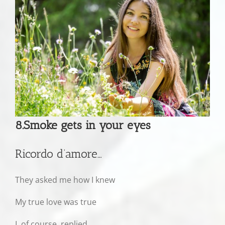
8.Smoke gets in your eyes
Ricordo d’amore…
They asked me how I knew
My true love was true
I, of course, replied