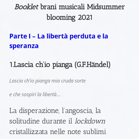
Booklet
brani musicali Midsummer
blooming 2021
Parte I – La libertà perduta e la
speranza
1.Lascia ch’io pianga (G.F.Händel)
Lascia ch’io pianga mia cruda sorte
e che sospiri la libertà
…
La disperazione, l’angoscia, la
solitudine durante il
lockdown
cristallizzata nelle note sublimi