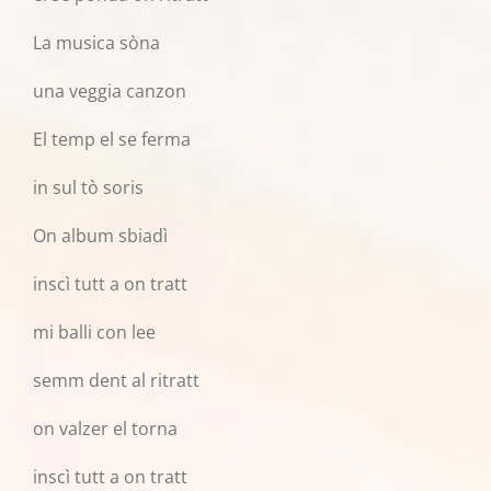
La musica sòna
una veggia canzon
El temp el se ferma
in sul tò soris
On album sbiadì
inscì tutt a on tratt
mi balli con lee
semm dent al ritratt
on valzer el torna
inscì tutt a on tratt