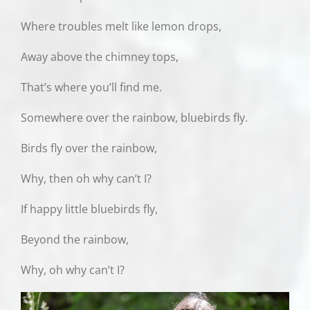
Where troubles melt like lemon drops,
Away above the chimney tops,
That’s where you’ll find me.
Somewhere over the rainbow, bluebirds fly.
Birds fly over the rainbow,
Why, then oh why can’t I?
If happy little bluebirds fly,
Beyond the rainbow,
Why, oh why can’t I?