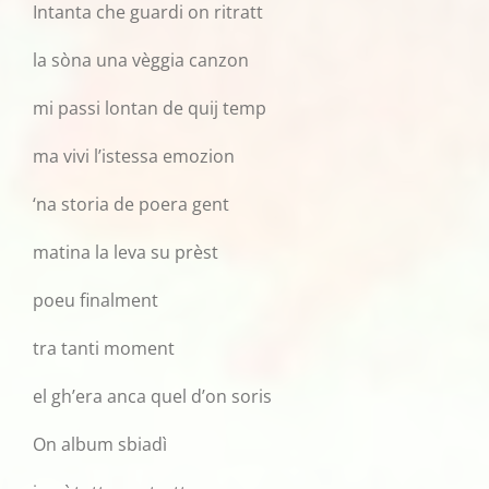
Intanta che guardi on ritratt
la sòna una vèggia canzon
mi passi lontan de quij temp
ma vivi l’istessa emozion
‘na storia de poera gent
matina la leva su prèst
poeu finalment
tra tanti moment
el gh’era anca quel d’on soris
On album sbiadì