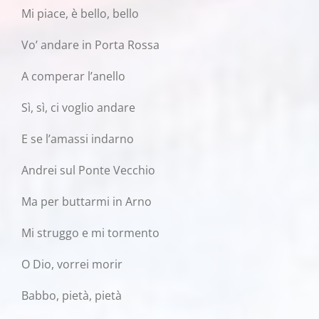
Mi piace, è bello, bello
Vo’ andare in Porta Rossa
A comperar l’anello
Sì, sì, ci voglio andare
E se l’amassi indarno
Andrei sul Ponte Vecchio
Ma per buttarmi in Arno
Mi struggo e mi tormento
O Dio, vorrei morir
Babbo, pietà, pietà