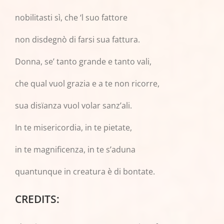
nobilitasti sì, che ‘l suo fattore
non disdegnò di farsi sua fattura.
Donna, se’ tanto grande e tanto vali,
che qual vuol grazia e a te non ricorre,
sua disïanza vuol volar sanz’ali.
In te misericordia, in te pietate,
in te magnificenza, in te s’aduna
quantunque in creatura è di bontate.
CREDITS: