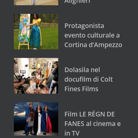
Alighieri
Protagonista
evento culturale a
Cortina d’Ampezzo
Dolasila nel
docufilm di Colt
Fines Films
Film LE RËGN DE
FANES al cinema e
in TV