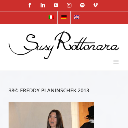
Skip
Facebook
LinkedIn
YouTube
Instagram
Spotify
Vimeo
to
content
38© FREDDY PLANINSCHEK 2013