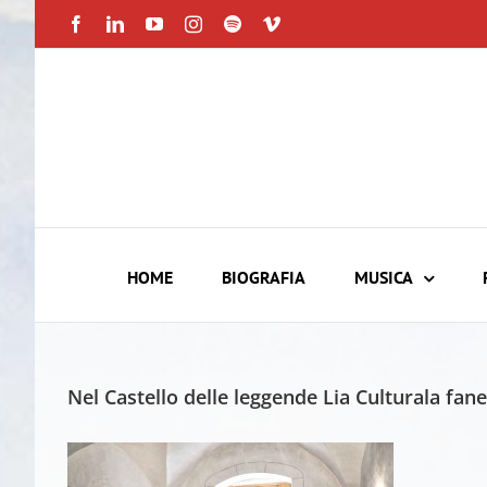
Skip
Facebook
LinkedIn
YouTube
Instagram
Spotify
Vimeo
to
content
HOME
BIOGRAFIA
MUSICA
Nel Castello delle leggende Lia Culturala fan