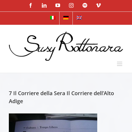
Skip
Facebook
LinkedIn
YouTube
Instagram
Spotify
Vimeo
to
content
7 Il Corriere della Sera Il Corriere dell’Alto
Adige