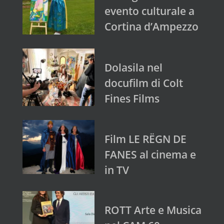
evento culturale a
Cortina d’Ampezzo
Dolasila nel
docufilm di Colt
Fines Films
Film LE RËGN DE
FANES al cinema e
in TV
ROTT Arte e Musica