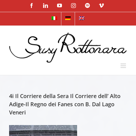
Skip
Facebook
LinkedIn
YouTube
Instagram
Spotify
Vimeo
to
content
4i Il Corriere della Sera Il Corriere dell’ Alto
Adige-Il Regno dei Fanes con B. Dal Lago
Veneri