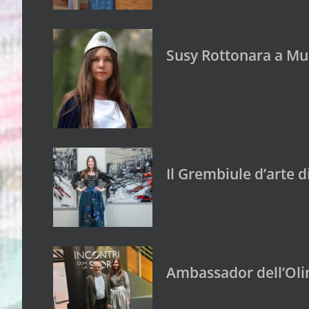
Susy Rottonara a Mus
Il Grembiule d’arte 
Ambassador dell’Oli