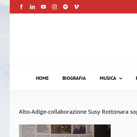
Skip
Facebook
LinkedIn
YouTube
Instagram
Spotify
Vimeo
to
content
HOME
BIOGRAFIA
MUSICA
Alto-Adige-collaborazione Susy Rottonara so