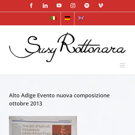
Skip
Facebook
LinkedIn
YouTube
Instagram
Spotify
Vimeo
to
content
Alto Adige Evento nuova composizione
ottobre 2013