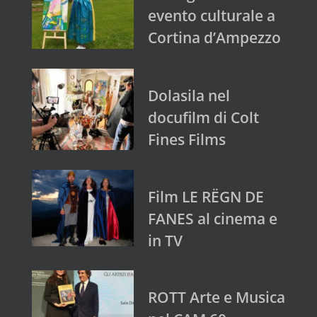
evento culturale a
Cortina d’Ampezzo
Dolasila nel
docufilm di Colt
Fines Films
Film LE RËGN DE
FANES al cinema e
in TV
ROTT Arte e Musica