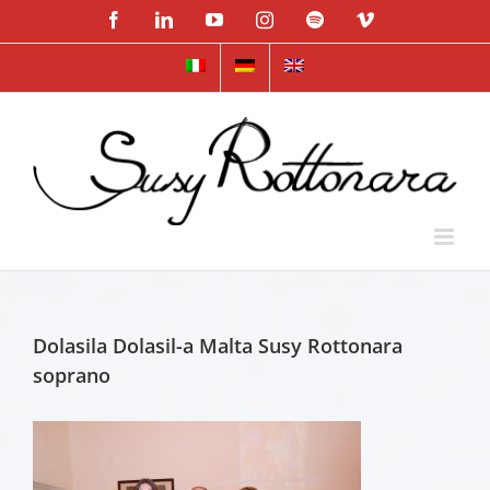
Skip
Facebook
LinkedIn
YouTube
Instagram
Spotify
Vimeo
to
content
Dolasila Dolasil-a Malta Susy Rottonara
soprano