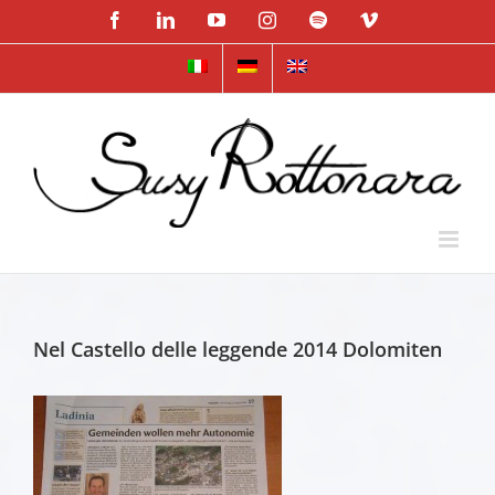
Skip
Facebook
LinkedIn
YouTube
Instagram
Spotify
Vimeo
to
content
Nel Castello delle leggende 2014 Dolomiten