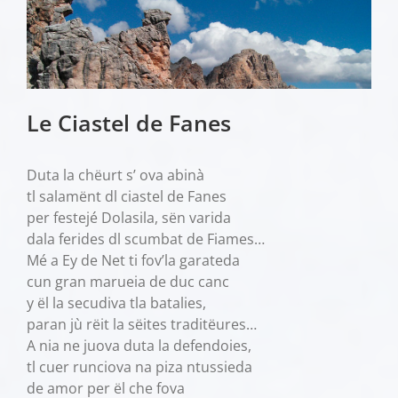
Le Ciastel de Fanes
Duta la chëurt s’ ova abinà
tl salamënt dl ciastel de Fanes
per festejé Dolasila, sën varida
dala ferides dl scumbat de Fiames…
Mé a Ey de Net ti fov’la garateda
cun gran marueia de duc canc
y ël la secudiva tla batalies,
paran jù rëit la sëites traditëures…
A nia ne juova duta la defendoies,
tl cuer runciova na piza ntussieda
de amor per ël che fova