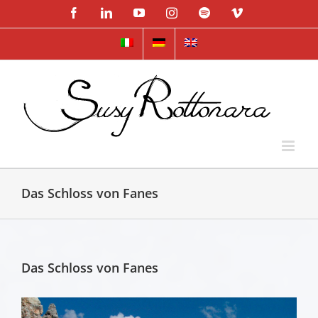
Skip
Facebook
LinkedIn
YouTube
Instagram
Spotify
Vimeo
to
content
Das Schloss von Fanes
Das Schloss von Fanes